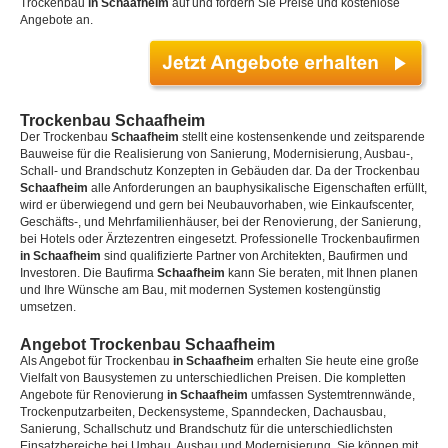
Trockenbau
in Schaafheim
auf und fordern Sie Preise und kostenlose
Angebote an.
Trockenbau Schaafheim
Der Trockenbau
Schaafheim
stellt eine kostensenkende und zeitsparende
Bauweise für die Realisierung von Sanierung, Modernisierung, Ausbau-,
Schall- und Brandschutz Konzepten in Gebäuden dar. Da der Trockenbau
Schaafheim
alle Anforderungen an bauphysikalische Eigenschaften erfüllt,
wird er überwiegend und gern bei Neubauvorhaben, wie Einkaufscenter,
Geschäfts-, und Mehrfamilienhäuser, bei der Renovierung, der Sanierung,
bei Hotels oder Ärztezentren eingesetzt. Professionelle Trockenbaufirmen
in Schaafheim
sind qualifizierte Partner von Architekten, Baufirmen und
Investoren. Die Baufirma
Schaafheim
kann Sie beraten, mit Ihnen planen
und Ihre Wünsche am Bau, mit modernen Systemen kostengünstig
umsetzen.
Angebot Trockenbau Schaafheim
Als Angebot für Trockenbau
in Schaafheim
erhalten Sie heute eine große
Vielfalt von Bausystemen zu unterschiedlichen Preisen. Die kompletten
Angebote für Renovierung
in Schaafheim
umfassen Systemtrennwände,
Trockenputzarbeiten, Deckensysteme, Spanndecken, Dachausbau,
Sanierung, Schallschutz und Brandschutz für die unterschiedlichsten
Einsatzbereiche bei Umbau, Ausbau und Modernisierung. Sie können mit