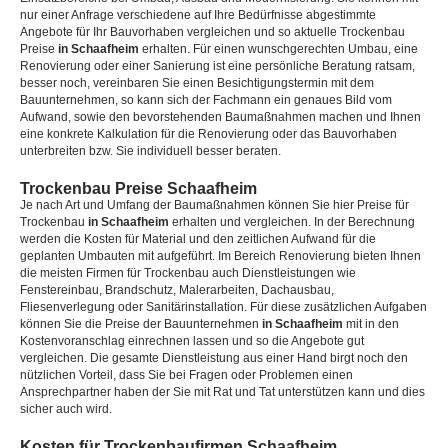
nur einer Anfrage verschiedene auf Ihre Bedürfnisse abgestimmte
Angebote für Ihr Bauvorhaben vergleichen und so aktuelle Trockenbau
Preise
in Schaafheim
erhalten. Für einen wunschgerechten Umbau, eine
Renovierung oder einer Sanierung ist eine persönliche Beratung ratsam,
besser noch, vereinbaren Sie einen Besichtigungstermin mit dem
Bauunternehmen, so kann sich der Fachmann ein genaues Bild vom
Aufwand, sowie den bevorstehenden Baumaßnahmen machen und Ihnen
eine konkrete Kalkulation für die Renovierung oder das Bauvorhaben
unterbreiten bzw. Sie individuell besser beraten.
Trockenbau Preise Schaafheim
Je nach Art und Umfang der Baumaßnahmen können Sie hier Preise für
Trockenbau
in Schaafheim
erhalten und vergleichen. In der Berechnung
werden die Kosten für Material und den zeitlichen Aufwand für die
geplanten Umbauten mit aufgeführt. Im Bereich Renovierung bieten Ihnen
die meisten Firmen für Trockenbau auch Dienstleistungen wie
Fenstereinbau, Brandschutz, Malerarbeiten, Dachausbau,
Fliesenverlegung oder Sanitärinstallation. Für diese zusätzlichen Aufgaben
können Sie die Preise der Bauunternehmen
in Schaafheim
mit in den
Kostenvoranschlag einrechnen lassen und so die Angebote gut
vergleichen. Die gesamte Dienstleistung aus einer Hand birgt noch den
nützlichen Vorteil, dass Sie bei Fragen oder Problemen einen
Ansprechpartner haben der Sie mit Rat und Tat unterstützen kann und dies
sicher auch wird.
Kosten für Trockenbaufirmen Schaafheim