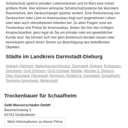
Schallschutz spielt in privaten Lebensräumen und im Büro eine immer
größere Rolle. Hier können wirksame Schallschutzsysteme bei kleinstem
Raumverlust, den Geräuschpegel spürbar senken. Eine Reduzierung von
Geräuschen oder Lärm im Innenausbau trägt zum angenehmen Leben
oder aber auch stressfreierem Arbeiten bei. Zu allen Fragen rund um
Trockenbau und Preise für Innenausbau, finden Sie hier den richtigen
Ansprechpartner, ganz egal ob Sie ein privater oder ein gewerblicher
Kunde sind. Sie können sich hier gern telefonisch beraten lassen oder
vereinbaren gleich einen Termin zur Besichtigung des betreffenden
Objektes.
Städte im Landkreis Darmstadt-Dieburg
Alsbach-Hähnlein
,
Babenhausen/Hessen
,
Darmstadt
,
Dieburg
,
Erzhausen
,
Griesheim
,
Groß Zimmern
,
Groß-Umstadt
,
Mühltal
,
Münster b. Dieburg
,
Ober-Ramstadt
,
Pfungstadt
,
Reinheim
,
Roßdorf b. Darmstadt
,
Schaafheim
,
Seeheim-Jugenheim
,
Weiterstadt
Trockenbauer für Schaafheim
SaNi Wasserschaden GmbH
Baumschulweg 3
63762 Großostheim
Mehr Informationen zu dieser Firma