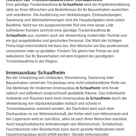
Eine günstige Trockenbaufirma
in Schaafheim
wird die Angebotserstellung
stets an Ihren Wünschen und Bedürfnissen für Ihr Bauvorhaben ausrichten
und orientieren. Die Ausführung von Verkleidungen, Einbauleistungen,
Sanierung und Wärmedämmungen sind die Hauptaufgaben einer jeden
Baufirma. Nicht nur ein ausgezeichneter Ruf und eine lange Liste
zufriedener Kunden zeichnet eine günstige Trockenbaufirma
in
Schaafheim
aus, sondern auch die Verwendung modernster Technik und
ein gut ausgebildetes und geschultes Personal. Die Wahl der richtigen
Firma trägt entscheidend mit dazu bei, Ihre Wünsche am Bau professionell
umzusetzen oder zu gestalten. Fordern Sie gleich hier Preise an und
kalkulieren Sie Ihr Bauvorhaben mit dem Angebot der günstigsten
Trockenbaufirma in der Region.
Innenausbau Schaafheim
Bei der Umsetzung von Umbauten, Renovierung, Sanierung oder
Bauvorhaben nimmt der Trockenbau eine nicht unbeträchtliche Rolle ein.
Die Merkmale für modernen Innenausbau
in Schaafheim
sind heute
optisch und ästhetisch anspruchsvoll gestaltete Räume. Das individuelle
Ambiente von Räumen kann beim Innenausbau
in Schaafheim
durch die
Verwendung von Gipskartonplatten einfach und schnell in
Trockenbauweise realisiert werden, der Dachstuhl wird nach dem
Dachausbau so zur Wohnlandschaft, der Keller wird zum Aktionsraum und
der Lagerraum wird so zum Büro, alles ist nach Ihren Wünschen machbar.
Auch bauphysikalische Anforderungen wie Wärmeschutz, Schallschutz,
Feuchteschutz oder Brandschutz kann durch gezielte Maßnahmen beim
Hausinnenausbau leicht erfüllt werden. Gerade wirkungsvoller