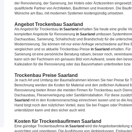
der Renovierung, der Sanierung, bei Hotels oder Ärztezentren eingesetz
qualifizierte Partner von Architekten, Baufirmen und Investoren. Die Bauf
Wünsche am Bau, mit modernen Systemen kostengünstig umsetzen.
Angebot Trockenbau Saarland
Als Angebot für Trockenbau
in Saarland
erhalten Sie heute eine große Vi
kompletten Angebote für Renovierung
in Saarland
umfassen Systemtrenn
Dachausbau, Sanierung, Schallschutz und Brandschutz für die unterschi
Modernisierung. Sie können mit nur einer Anfrage verschiedene auf Ihre
vergleichen und so aktuelle Trockenbau Preise
in Saarland
erhalten. Fü
Sanierung ist eine persönliche Beratung ratsam, besser noch, vereinba
kann sich der Fachmann ein genaues Bild vom Aufwand, sowie den be
Kalkulation für die Renovierung oder das Bauvorhaben unterbreiten bzw. S
Trockenbau Preise Saarland
Je nach Art und Umfang der Baumaßnahmen können Sie hier Preise für
Berechnung werden die Kosten für Material und den zeitlichen Aufwand fü
Renovierung bieten Ihnen die meisten Firmen für Trockenbau auch Dienst
Dachausbau, Fliesenverlegung oder Sanitärinstallation. Für diese zusä
Saarland
mit in den Kostenvoranschlag einrechnen lassen und so die Ang
Hand birgt noch den nützlichen Vorteil, dass Sie bei Fragen oder Proble
unterstützen kann und dies sicher auch wird.
Kosten für Trockenbaufirmen Saarland
Eine günstige Trockenbaufirma
in Saarland
wird die Angebotserstellung 
ausrichten und orientieren. Die Ausführung von Verkleidungen, Einbau