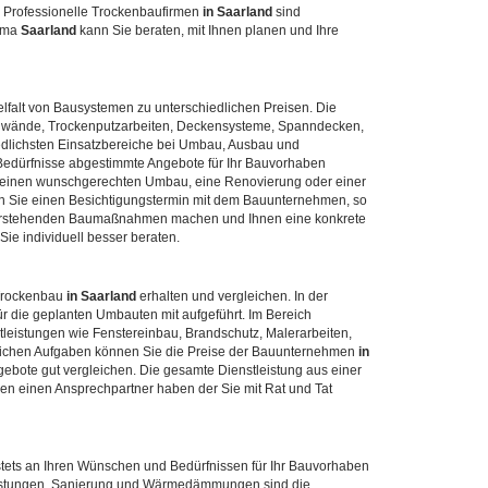
t. Professionelle Trockenbaufirmen
in Saarland
sind
irma
Saarland
kann Sie beraten, mit Ihnen planen und Ihre
elfalt von Bausystemen zu unterschiedlichen Preisen. Die
wände, Trockenputzarbeiten, Deckensysteme, Spanndecken,
edlichsten Einsatzbereiche bei Umbau, Ausbau und
 Bedürfnisse abgestimmte Angebote für Ihr Bauvorhaben
r einen wunschgerechten Umbau, eine Renovierung oder einer
ren Sie einen Besichtigungstermin mit dem Bauunternehmen, so
vorstehenden Baumaßnahmen machen und Ihnen eine konkrete
ie individuell besser beraten.
 Trockenbau
in Saarland
erhalten und vergleichen. In der
r die geplanten Umbauten mit aufgeführt. Im Bereich
leistungen wie Fenstereinbau, Brandschutz, Malerarbeiten,
tzlichen Aufgaben können Sie die Preise der Bauunternehmen
in
ebote gut vergleichen. Die gesamte Dienstleistung aus einer
men einen Ansprechpartner haben der Sie mit Rat und Tat
stets an Ihren Wünschen und Bedürfnissen für Ihr Bauvorhaben
leistungen, Sanierung und Wärmedämmungen sind die