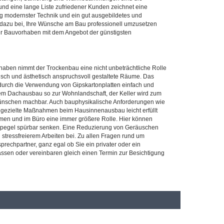
und eine lange Liste zufriedener Kunden zeichnet eine
 modernster Technik und ein gut ausgebildetes und
t dazu bei, Ihre Wünsche am Bau professionell umzusetzen
 Ihr Bauvorhaben mit dem Angebot der günstigsten
ben nimmt der Trockenbau eine nicht unbeträchtliche Rolle
isch und ästhetisch anspruchsvoll gestaltete Räume. Das
urch die Verwendung von Gipskartonplatten einfach und
dem Dachausbau so zur Wohnlandschaft, der Keller wird zum
 Wünschen machbar. Auch bauphysikalische Anforderungen wie
 gezielte Maßnahmen beim Hausinnenausbau leicht erfüllt
umen und im Büro eine immer größere Rolle. Hier können
hpegel spürbar senken. Eine Reduzierung von Geräuschen
ressfreierem Arbeiten bei. Zu allen Fragen rund um
prechpartner, ganz egal ob Sie ein privater oder ein
lassen oder vereinbaren gleich einen Termin zur Besichtigung