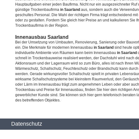
Hauptaufgaben einer jeden Baufirma. Nicht nur ein ausgezeichneter Ruf 
günstige Trockenbaufirma
in Saarland
aus, sondern auch die Verwendung
geschultes Personal. Die Wahl der richtigen Firma trägt entscheidend mi
oder zu gestalten. Fordern Sie gleich hier Preise an und kalkulieren Sie
Trockenbaufirma in der Region.
Innenausbau Saarland
Bei der Umsetzung von Umbauten, Renovierung, Sanierung oder Bauvorha
ein. Die Merkmale für modernen Innenausbau
in Saarland
sind heute opt
individuelle Ambiente von Räumen kann beim Innenausbau
in Saarland
d
schnell in Trockenbauweise realisiert werden, der Dachstuhl wird nach 
Aktionsraum und der Lagerraum wird so zum Büro, alles ist nach Ihren
Wärmeschutz, Schallschutz, Feuchteschutz oder Brandschutz kann durch
werden. Gerade wirkungsvoller Schallschutz spielt in privaten Lebensrä
wirksame Schallschutzsysteme bei kleinstem Raumverlust, den Geräusc
oder Lärm im Innenausbau trägt zum angenehmen Leben oder aber auch st
Trockenbau und Preise für Innenausbau, finden Sie hier den richtigen Ans
gewerblicher Kunde sind. Sie können sich hier gern telefonisch beraten 
des betreffenden Objektes.
Datenschutz