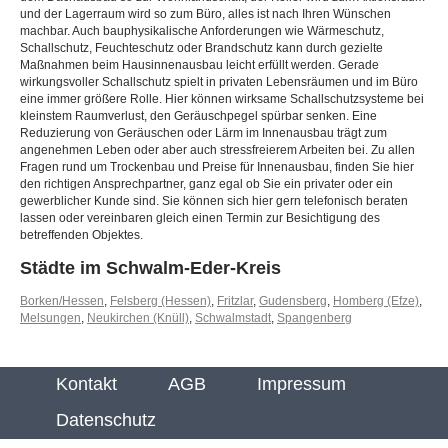
und der Lagerraum wird so zum Büro, alles ist nach Ihren Wünschen
machbar. Auch bauphysikalische Anforderungen wie Wärmeschutz,
Schallschutz, Feuchteschutz oder Brandschutz kann durch gezielte
Maßnahmen beim Hausinnenausbau leicht erfüllt werden. Gerade
wirkungsvoller Schallschutz spielt in privaten Lebensräumen und im Büro
eine immer größere Rolle. Hier können wirksame Schallschutzsysteme bei
kleinstem Raumverlust, den Geräuschpegel spürbar senken. Eine
Reduzierung von Geräuschen oder Lärm im Innenausbau trägt zum
angenehmen Leben oder aber auch stressfreierem Arbeiten bei. Zu allen
Fragen rund um Trockenbau und Preise für Innenausbau, finden Sie hier
den richtigen Ansprechpartner, ganz egal ob Sie ein privater oder ein
gewerblicher Kunde sind. Sie können sich hier gern telefonisch beraten
lassen oder vereinbaren gleich einen Termin zur Besichtigung des
betreffenden Objektes.
Städte im Schwalm-Eder-Kreis
Borken/Hessen
,
Felsberg (Hessen)
,
Fritzlar
,
Gudensberg
,
Homberg (Efze)
,
Melsungen
,
Neukirchen (Knüll)
,
Schwalmstadt
,
Spangenberg
Kontakt
AGB
Impressum
Datenschutz