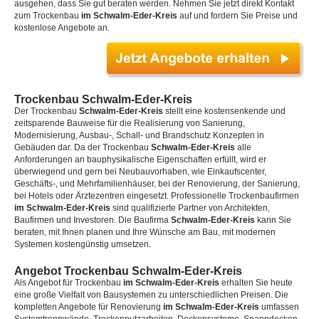
ausgehen, dass Sie gut beraten werden. Nehmen Sie jetzt direkt Kontakt
zum Trockenbau
im Schwalm-Eder-Kreis
auf und fordern Sie Preise und
kostenlose Angebote an.
Trockenbau Schwalm-Eder-Kreis
Der Trockenbau
Schwalm-Eder-Kreis
stellt eine kostensenkende und
zeitsparende Bauweise für die Realisierung von Sanierung,
Modernisierung, Ausbau-, Schall- und Brandschutz Konzepten in
Gebäuden dar. Da der Trockenbau
Schwalm-Eder-Kreis
alle
Anforderungen an bauphysikalische Eigenschaften erfüllt, wird er
überwiegend und gern bei Neubauvorhaben, wie Einkaufscenter,
Geschäfts-, und Mehrfamilienhäuser, bei der Renovierung, der Sanierung,
bei Hotels oder Ärztezentren eingesetzt. Professionelle Trockenbaufirmen
im Schwalm-Eder-Kreis
sind qualifizierte Partner von Architekten,
Baufirmen und Investoren. Die Baufirma
Schwalm-Eder-Kreis
kann Sie
beraten, mit Ihnen planen und Ihre Wünsche am Bau, mit modernen
Systemen kostengünstig umsetzen.
Angebot Trockenbau Schwalm-Eder-Kreis
Als Angebot für Trockenbau
im Schwalm-Eder-Kreis
erhalten Sie heute
eine große Vielfalt von Bausystemen zu unterschiedlichen Preisen. Die
kompletten Angebote für Renovierung
im Schwalm-Eder-Kreis
umfassen