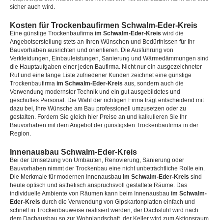
sicher auch wird.
Kosten für Trockenbaufirmen Schwalm-Eder-Kreis
Eine günstige Trockenbaufirma
im Schwalm-Eder-Kreis
wird die
Angebotserstellung stets an Ihren Wünschen und Bedürfnissen für Ihr
Bauvorhaben ausrichten und orientieren. Die Ausführung von
Verkleidungen, Einbauleistungen, Sanierung und Wärmedämmungen sind
die Hauptaufgaben einer jeden Baufirma. Nicht nur ein ausgezeichneter
Ruf und eine lange Liste zufriedener Kunden zeichnet eine günstige
Trockenbaufirma
im Schwalm-Eder-Kreis
aus, sondern auch die
Verwendung modernster Technik und ein gut ausgebildetes und
geschultes Personal. Die Wahl der richtigen Firma trägt entscheidend mit
dazu bei, Ihre Wünsche am Bau professionell umzusetzen oder zu
gestalten. Fordern Sie gleich hier Preise an und kalkulieren Sie Ihr
Bauvorhaben mit dem Angebot der günstigsten Trockenbaufirma in der
Region.
Innenausbau Schwalm-Eder-Kreis
Bei der Umsetzung von Umbauten, Renovierung, Sanierung oder
Bauvorhaben nimmt der Trockenbau eine nicht unbeträchtliche Rolle ein.
Die Merkmale für modernen Innenausbau
im Schwalm-Eder-Kreis
sind
heute optisch und ästhetisch anspruchsvoll gestaltete Räume. Das
individuelle Ambiente von Räumen kann beim Innenausbau
im Schwalm-
Eder-Kreis
durch die Verwendung von Gipskartonplatten einfach und
schnell in Trockenbauweise realisiert werden, der Dachstuhl wird nach
dem Dachausbau so zur Wohnlandschaft, der Keller wird zum Aktionsraum