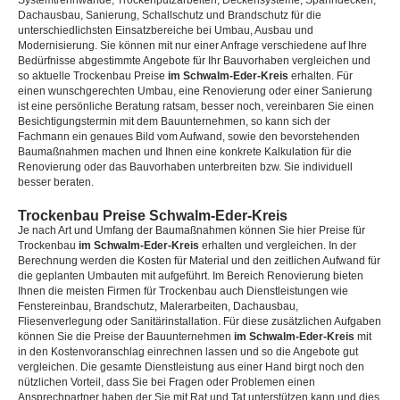
Systemtrennwände, Trockenputzarbeiten, Deckensysteme, Spanndecken,
Dachausbau, Sanierung, Schallschutz und Brandschutz für die
unterschiedlichsten Einsatzbereiche bei Umbau, Ausbau und
Modernisierung. Sie können mit nur einer Anfrage verschiedene auf Ihre
Bedürfnisse abgestimmte Angebote für Ihr Bauvorhaben vergleichen und
so aktuelle Trockenbau Preise
im Schwalm-Eder-Kreis
erhalten. Für
einen wunschgerechten Umbau, eine Renovierung oder einer Sanierung
ist eine persönliche Beratung ratsam, besser noch, vereinbaren Sie einen
Besichtigungstermin mit dem Bauunternehmen, so kann sich der
Fachmann ein genaues Bild vom Aufwand, sowie den bevorstehenden
Baumaßnahmen machen und Ihnen eine konkrete Kalkulation für die
Renovierung oder das Bauvorhaben unterbreiten bzw. Sie individuell
besser beraten.
Trockenbau Preise Schwalm-Eder-Kreis
Je nach Art und Umfang der Baumaßnahmen können Sie hier Preise für
Trockenbau
im Schwalm-Eder-Kreis
erhalten und vergleichen. In der
Berechnung werden die Kosten für Material und den zeitlichen Aufwand für
die geplanten Umbauten mit aufgeführt. Im Bereich Renovierung bieten
Ihnen die meisten Firmen für Trockenbau auch Dienstleistungen wie
Fenstereinbau, Brandschutz, Malerarbeiten, Dachausbau,
Fliesenverlegung oder Sanitärinstallation. Für diese zusätzlichen Aufgaben
können Sie die Preise der Bauunternehmen
im Schwalm-Eder-Kreis
mit
in den Kostenvoranschlag einrechnen lassen und so die Angebote gut
vergleichen. Die gesamte Dienstleistung aus einer Hand birgt noch den
nützlichen Vorteil, dass Sie bei Fragen oder Problemen einen
Ansprechpartner haben der Sie mit Rat und Tat unterstützen kann und dies