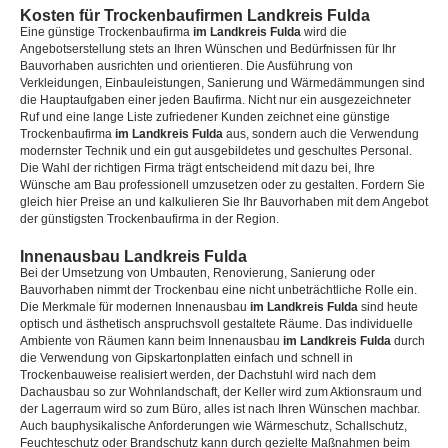
Kosten für Trockenbaufirmen Landkreis Fulda
Eine günstige Trockenbaufirma
im Landkreis Fulda
wird die
Angebotserstellung stets an Ihren Wünschen und Bedürfnissen für Ihr
Bauvorhaben ausrichten und orientieren. Die Ausführung von
Verkleidungen, Einbauleistungen, Sanierung und Wärmedämmungen sind
die Hauptaufgaben einer jeden Baufirma. Nicht nur ein ausgezeichneter
Ruf und eine lange Liste zufriedener Kunden zeichnet eine günstige
Trockenbaufirma
im Landkreis Fulda
aus, sondern auch die Verwendung
modernster Technik und ein gut ausgebildetes und geschultes Personal.
Die Wahl der richtigen Firma trägt entscheidend mit dazu bei, Ihre
Wünsche am Bau professionell umzusetzen oder zu gestalten. Fordern Sie
gleich hier Preise an und kalkulieren Sie Ihr Bauvorhaben mit dem Angebot
der günstigsten Trockenbaufirma in der Region.
Innenausbau Landkreis Fulda
Bei der Umsetzung von Umbauten, Renovierung, Sanierung oder
Bauvorhaben nimmt der Trockenbau eine nicht unbeträchtliche Rolle ein.
Die Merkmale für modernen Innenausbau
im Landkreis Fulda
sind heute
optisch und ästhetisch anspruchsvoll gestaltete Räume. Das individuelle
Ambiente von Räumen kann beim Innenausbau
im Landkreis Fulda
durch
die Verwendung von Gipskartonplatten einfach und schnell in
Trockenbauweise realisiert werden, der Dachstuhl wird nach dem
Dachausbau so zur Wohnlandschaft, der Keller wird zum Aktionsraum und
der Lagerraum wird so zum Büro, alles ist nach Ihren Wünschen machbar.
Auch bauphysikalische Anforderungen wie Wärmeschutz, Schallschutz,
Feuchteschutz oder Brandschutz kann durch gezielte Maßnahmen beim