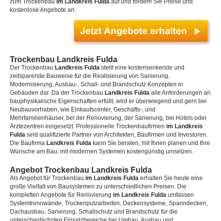
zum Trockenbau
im Landkreis Fulda
auf und fordern Sie Preise und
kostenlose Angebote an.
Trockenbau Landkreis Fulda
Der Trockenbau
Landkreis Fulda
stellt eine kostensenkende und
zeitsparende Bauweise für die Realisierung von Sanierung,
Modernisierung, Ausbau-, Schall- und Brandschutz Konzepten in
Gebäuden dar. Da der Trockenbau
Landkreis Fulda
alle Anforderungen an
bauphysikalische Eigenschaften erfüllt, wird er überwiegend und gern bei
Neubauvorhaben, wie Einkaufscenter, Geschäfts-, und
Mehrfamilienhäuser, bei der Renovierung, der Sanierung, bei Hotels oder
Ärztezentren eingesetzt. Professionelle Trockenbaufirmen
im Landkreis
Fulda
sind qualifizierte Partner von Architekten, Baufirmen und Investoren.
Die Baufirma
Landkreis Fulda
kann Sie beraten, mit Ihnen planen und Ihre
Wünsche am Bau, mit modernen Systemen kostengünstig umsetzen.
Angebot Trockenbau Landkreis Fulda
Als Angebot für Trockenbau
im Landkreis Fulda
erhalten Sie heute eine
große Vielfalt von Bausystemen zu unterschiedlichen Preisen. Die
kompletten Angebote für Renovierung
im Landkreis Fulda
umfassen
Systemtrennwände, Trockenputzarbeiten, Deckensysteme, Spanndecken,
Dachausbau, Sanierung, Schallschutz und Brandschutz für die
unterschiedlichsten Einsatzbereiche bei Umbau, Ausbau und