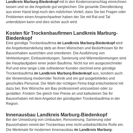
Landkreis Marburg-Biedenkopf
mit in den Kostenvoranschlag einrechnen
lassen und so die Angebote gut vergleichen. Die gesamte Dienstleistung
aus einer Hand birgt noch den nützlichen Vorteil, dass Sie bei Fragen oder
Problemen einen Ansprechpartner haben der Sie mit Rat und Tat
unterstützen kann und dies sicher auch wird.
Kosten für Trockenbaufirmen Landkreis Marburg-
Biedenkopf
Eine günstige Trockenbaufirma
im Landkreis Marburg-Biedenkopf
wird
die Angebotserstellung stets an Ihren Wünschen und Bedürfnissen für Ihr
Bauvorhaben ausrichten und orientieren. Die Ausführung von
Verkleidungen, Einbauleistungen, Sanierung und Wärmedämmungen sind
die Hauptaufgaben einer jeden Baufirma. Nicht nur ein ausgezeichneter
Ruf und eine lange Liste zufriedener Kunden zeichnet eine günstige
Trockenbaufirma
im Landkreis Marburg-Biedenkopf
aus, sondern auch
die Verwendung modernster Technik und ein gut ausgebildetes und
geschultes Personal. Die Wahl der richtigen Firma trägt entscheidend mit
dazu bei, Ihre Wünsche am Bau professionell umzusetzen oder zu
gestalten. Fordern Sie gleich hier Preise an und kalkulieren Sie Ihr
Bauvorhaben mit dem Angebot der günstigsten Trockenbaufirma in der
Region.
Innenausbau Landkreis Marburg-Biedenkopf
Bei der Umsetzung von Umbauten, Renovierung, Sanierung oder
Bauvorhaben nimmt der Trockenbau eine nicht unbeträchtliche Rolle ein.
Die Merkmale für modernen Innenausbau
im Landkreis Marburg-