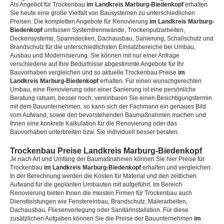
Als Angebot für Trockenbau
im Landkreis Marburg-Biedenkopf
erhalten
Sie heute eine große Vielfalt von Bausystemen zu unterschiedlichen
Preisen. Die kompletten Angebote für Renovierung
im Landkreis Marburg-
Biedenkopf
umfassen Systemtrennwände, Trockenputzarbeiten,
Deckensysteme, Spanndecken, Dachausbau, Sanierung, Schallschutz und
Brandschutz für die unterschiedlichsten Einsatzbereiche bei Umbau,
Ausbau und Modernisierung. Sie können mit nur einer Anfrage
verschiedene auf Ihre Bedürfnisse abgestimmte Angebote für Ihr
Bauvorhaben vergleichen und so aktuelle Trockenbau Preise
im
Landkreis Marburg-Biedenkopf
erhalten. Für einen wunschgerechten
Umbau, eine Renovierung oder einer Sanierung ist eine persönliche
Beratung ratsam, besser noch, vereinbaren Sie einen Besichtigungstermin
mit dem Bauunternehmen, so kann sich der Fachmann ein genaues Bild
vom Aufwand, sowie den bevorstehenden Baumaßnahmen machen und
Ihnen eine konkrete Kalkulation für die Renovierung oder das
Bauvorhaben unterbreiten bzw. Sie individuell besser beraten.
Trockenbau Preise Landkreis Marburg-Biedenkopf
Je nach Art und Umfang der Baumaßnahmen können Sie hier Preise für
Trockenbau
im Landkreis Marburg-Biedenkopf
erhalten und vergleichen.
In der Berechnung werden die Kosten für Material und den zeitlichen
Aufwand für die geplanten Umbauten mit aufgeführt. Im Bereich
Renovierung bieten Ihnen die meisten Firmen für Trockenbau auch
Dienstleistungen wie Fenstereinbau, Brandschutz, Malerarbeiten,
Dachausbau, Fliesenverlegung oder Sanitärinstallation. Für diese
zusätzlichen Aufgaben können Sie die Preise der Bauunternehmen
im