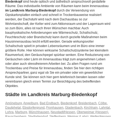
Biedenkopf
sind heute optisch und ästhetisch anspruchsvoll gestaltete
Räume. Das individuelle Ambiente von Räumen kann beim Innenausbau
im Landkreis Marburg-Biedenkopf
durch die Verwendung von
Gipskartonplatten einfach und schnell in Trockenbauweise realisiert
werden, der Dachstuhl wird nach dem Dachausbau so zur
Wohnlandschaft, der Keller wird zum Aktionsraum und der Lagerraum wird
so zum Büro, alles ist nach Ihren Wünschen machbar. Auch
bauphysikalische Anforderungen wie Wärmeschutz, Schallschutz,
Feuchteschutz oder Brandschutz kann durch gezielte Maßnahmen beim
Hausinnenausbau leicht erfüllt werden. Gerade wirkungsvoller
Schallschutz spielt in privaten Lebensräumen und im Büro eine immer
größere Rolle. Hier können wirksame Schallschutzsysteme bei kleinstem
Raumverlust, den Geräuschpegel spürbar senken. Eine Reduzierung von
Geräuschen oder Lärm im Innenausbau trägt zum angenehmen Leben
oder aber auch stressfreierem Arbeiten bei. Zu allen Fragen rund um
Trockenbau und Preise für Innenausbau, finden Sie hier den richtigen
Ansprechpartner, ganz egal ob Sie ein privater oder ein gewerblicher
Kunde sind. Sie können sich hier gern telefonisch beraten lassen oder
vereinbaren gleich einen Termin zur Besichtigung des betreffenden
Objektes.
Städte im Landkreis Marburg-Biedenkopf
Amöneburg
,
Angelburg
,
Bad Endbach
,
Biedenkopf
,
Breidenbach
,
Cölbe
,
Dautphetal
,
Ebsdorfergrund
,
Fronhausen
,
Gladenbach
,
Kirchhain
,
Lahntal
,
Lohra
,
Marburg
,
Münchhausen
,
Neustadt/Hessen
,
Oberweimar (Hessen)
,
Rauschenberg
,
Stadtallendorf
,
Steffenberg
,
Weimar (Lahn)
,
Wetter/Hessen
,