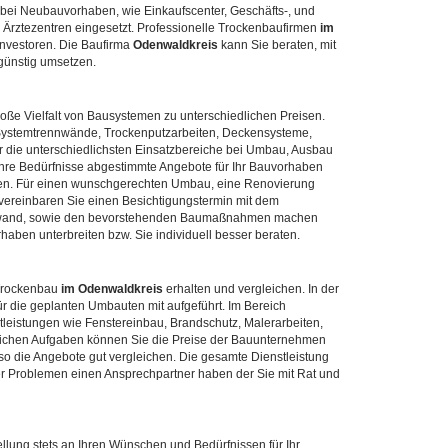
n bei Neubauvorhaben, wie Einkaufscenter, Geschäfts-, und
 Ärztezentren eingesetzt. Professionelle Trockenbaufirmen
im
 Investoren. Die Baufirma
Odenwaldkreis
kann Sie beraten, mit
günstig umsetzen.
roße Vielfalt von Bausystemen zu unterschiedlichen Preisen.
ystemtrennwände, Trockenputzarbeiten, Deckensysteme,
 die unterschiedlichsten Einsatzbereiche bei Umbau, Ausbau
Ihre Bedürfnisse abgestimmte Angebote für Ihr Bauvorhaben
en. Für einen wunschgerechten Umbau, eine Renovierung
 vereinbaren Sie einen Besichtigungstermin mit dem
ufwand, sowie den bevorstehenden Baumaßnahmen machen
haben unterbreiten bzw. Sie individuell besser beraten.
 Trockenbau
im Odenwaldkreis
erhalten und vergleichen. In der
r die geplanten Umbauten mit aufgeführt. Im Bereich
leistungen wie Fenstereinbau, Brandschutz, Malerarbeiten,
tzlichen Aufgaben können Sie die Preise der Bauunternehmen
o die Angebote gut vergleichen. Die gesamte Dienstleistung
der Problemen einen Ansprechpartner haben der Sie mit Rat und
llung stets an Ihren Wünschen und Bedürfnissen für Ihr