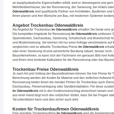
an bauphysikalische Eigenschaften erfüllt, wird er überwiegend und ger
Mehrfamilienhäuser, bei der Renovierung, der Sanierung, bei Hotels oder
Odenwaldkreis
sind qualifizierte Partner von Architekten, Baufirmen und
Ihnen planen und Ihre Wünsche am Bau, mit modernen Systemen kosten
Angebot Trockenbau Odenwaldkreis
Als Angebot für Trockenbau
im Odenwaldkreis
erhalten Sie heute eine g
Die kompletten Angebote für Renovierung
im Odenwaldkreis
umfassen S
Spanndecken, Dachausbau, Sanierung, Schallschutz und Brandschutz für
und Modernisierung. Sie können mit nur einer Anfrage verschiedene auf 
vergleichen und so aktuelle Trockenbau Preise
im Odenwaldkreis
erhalt
oder einer Sanierung ist eine persönliche Beratung ratsam, besser noch,
Bauunternehmen, so kann sich der Fachmann ein genaues Bild vom A
und Ihnen eine konkrete Kalkulation für die Renovierung oder das Bauvor
Trockenbau Preise Odenwaldkreis
Je nach Art und Umfang der Baumaßnahmen können Sie hier Preise für
Berechnung werden die Kosten für Material und den zeitlichen Aufwand fü
Renovierung bieten Ihnen die meisten Firmen für Trockenbau auch Dienst
Dachausbau, Fliesenverlegung oder Sanitärinstallation. Für diese zusä
im Odenwaldkreis
mit in den Kostenvoranschlag einrechnen lassen und s
aus einer Hand birgt noch den nützlichen Vorteil, dass Sie bei Fragen o
Tat unterstützen kann und dies sicher auch wird.
Kosten für Trockenbaufirmen Odenwaldkreis
Eine günstige Trockenbaufirma
im Odenwaldkreis
wird die Angebotserste