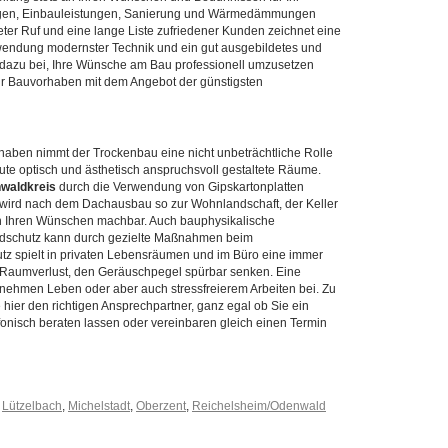
dungen, Einbauleistungen, Sanierung und Wärmedämmungen
ter Ruf und eine lange Liste zufriedener Kunden zeichnet eine
wendung modernster Technik und ein gut ausgebildetes und
t dazu bei, Ihre Wünsche am Bau professionell umzusetzen
 Ihr Bauvorhaben mit dem Angebot der günstigsten
ben nimmt der Trockenbau eine nicht unbeträchtliche Rolle
ute optisch und ästhetisch anspruchsvoll gestaltete Räume.
waldkreis
durch die Verwendung von Gipskartonplatten
l wird nach dem Dachausbau so zur Wohnlandschaft, der Keller
ch Ihren Wünschen machbar. Auch bauphysikalische
ndschutz kann durch gezielte Maßnahmen beim
utz spielt in privaten Lebensräumen und im Büro eine immer
m Raumverlust, den Geräuschpegel spürbar senken. Eine
ehmen Leben oder aber auch stressfreierem Arbeiten bei. Zu
hier den richtigen Ansprechpartner, ganz egal ob Sie ein
efonisch beraten lassen oder vereinbaren gleich einen Termin
,
Lützelbach
,
Michelstadt
,
Oberzent
,
Reichelsheim/Odenwald