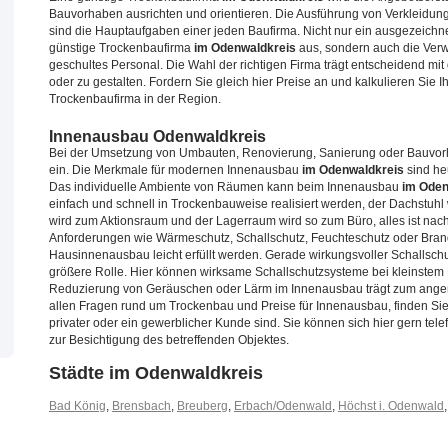
Bauvorhaben ausrichten und orientieren. Die Ausführung von Verklei
sind die Hauptaufgaben einer jeden Baufirma. Nicht nur ein ausgezeichne
günstige Trockenbaufirma
im Odenwaldkreis
aus, sondern auch die Ver
geschultes Personal. Die Wahl der richtigen Firma trägt entscheidend mi
oder zu gestalten. Fordern Sie gleich hier Preise an und kalkulieren Sie
Trockenbaufirma in der Region.
Innenausbau Odenwaldkreis
Bei der Umsetzung von Umbauten, Renovierung, Sanierung oder Bauvorha
ein. Die Merkmale für modernen Innenausbau
im Odenwaldkreis
sind he
Das individuelle Ambiente von Räumen kann beim Innenausbau
im Oden
einfach und schnell in Trockenbauweise realisiert werden, der Dachstuh
wird zum Aktionsraum und der Lagerraum wird so zum Büro, alles ist na
Anforderungen wie Wärmeschutz, Schallschutz, Feuchteschutz oder Bra
Hausinnenausbau leicht erfüllt werden. Gerade wirkungsvoller Schallsch
größere Rolle. Hier können wirksame Schallschutzsysteme bei kleinste
Reduzierung von Geräuschen oder Lärm im Innenausbau trägt zum angen
allen Fragen rund um Trockenbau und Preise für Innenausbau, finden Sie 
privater oder ein gewerblicher Kunde sind. Sie können sich hier gern tel
zur Besichtigung des betreffenden Objektes.
Städte im Odenwaldkreis
Bad König
,
Brensbach
,
Breuberg
,
Erbach/Odenwald
,
Höchst i. Odenwald