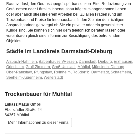
Raumverlust, den Geräuschpegel spürbar senken. Eine Reduzierung von
Geräuschen oder Lärm im Innenausbau trägt zum angenehmen Leben
oder aber auch stressfreierem Arbeiten bei. Zu allen Fragen rund um
Trockenbau und Preise für Innenausbau, finden Sie hier den richtigen
Ansprechpartner, ganz egal ob Sie ein privater oder ein gewerblicher
Kunde sind. Sie können sich hier gern telefonisch beraten lassen oder
vereinbaren gleich einen Termin zur Besichtigung des betreffenden
Objektes.
Städte im Landkreis Darmstadt-Dieburg
Alsbach-Hähnlein
,
Babenhausen/Hessen
,
Darmstadt
,
Dieburg
,
Erzhausen
,
Griesheim
,
Groß Zimmern
,
Groß-Umstadt
,
Mühltal
,
Münster b. Dieburg
,
Ober-Ramstadt
,
Pfungstadt
,
Reinheim
,
Roßdorf b. Darmstadt
,
Schaafheim
,
Seeheim-Jugenheim
,
Weiterstadt
Trockenbauer für Mühltal
Lukasz Mazur GmbH
Eberstädter Straße 24
64367 Mühltal
Mehr Informationen zu dieser Firma