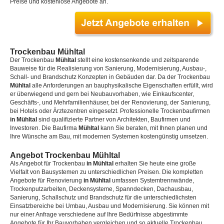
Preise und kostenlose Angebote an.
Trockenbau Mühltal
Der Trockenbau
Mühltal
stellt eine kostensenkende und zeitsparende
Bauweise für die Realisierung von Sanierung, Modernisierung, Ausbau-,
Schall- und Brandschutz Konzepten in Gebäuden dar. Da der Trockenbau
Mühltal
alle Anforderungen an bauphysikalische Eigenschaften erfüllt, wird
er überwiegend und gern bei Neubauvorhaben, wie Einkaufscenter,
Geschäfts-, und Mehrfamilienhäuser, bei der Renovierung, der Sanierung,
bei Hotels oder Ärztezentren eingesetzt. Professionelle Trockenbaufirmen
in Mühltal
sind qualifizierte Partner von Architekten, Baufirmen und
Investoren. Die Baufirma
Mühltal
kann Sie beraten, mit Ihnen planen und
Ihre Wünsche am Bau, mit modernen Systemen kostengünstig umsetzen.
Angebot Trockenbau Mühltal
Als Angebot für Trockenbau
in Mühltal
erhalten Sie heute eine große
Vielfalt von Bausystemen zu unterschiedlichen Preisen. Die kompletten
Angebote für Renovierung
in Mühltal
umfassen Systemtrennwände,
Trockenputzarbeiten, Deckensysteme, Spanndecken, Dachausbau,
Sanierung, Schallschutz und Brandschutz für die unterschiedlichsten
Einsatzbereiche bei Umbau, Ausbau und Modernisierung. Sie können mit
nur einer Anfrage verschiedene auf Ihre Bedürfnisse abgestimmte
Angebote für Ihr Bauvorhaben vergleichen und so aktuelle Trockenbau