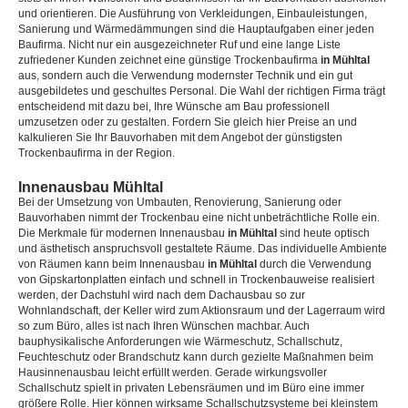
und orientieren. Die Ausführung von Verkleidungen, Einbauleistungen,
Sanierung und Wärmedämmungen sind die Hauptaufgaben einer jeden
Baufirma. Nicht nur ein ausgezeichneter Ruf und eine lange Liste
zufriedener Kunden zeichnet eine günstige Trockenbaufirma
in Mühltal
aus, sondern auch die Verwendung modernster Technik und ein gut
ausgebildetes und geschultes Personal. Die Wahl der richtigen Firma trägt
entscheidend mit dazu bei, Ihre Wünsche am Bau professionell
umzusetzen oder zu gestalten. Fordern Sie gleich hier Preise an und
kalkulieren Sie Ihr Bauvorhaben mit dem Angebot der günstigsten
Trockenbaufirma in der Region.
Innenausbau Mühltal
Bei der Umsetzung von Umbauten, Renovierung, Sanierung oder
Bauvorhaben nimmt der Trockenbau eine nicht unbeträchtliche Rolle ein.
Die Merkmale für modernen Innenausbau
in Mühltal
sind heute optisch
und ästhetisch anspruchsvoll gestaltete Räume. Das individuelle Ambiente
von Räumen kann beim Innenausbau
in Mühltal
durch die Verwendung
von Gipskartonplatten einfach und schnell in Trockenbauweise realisiert
werden, der Dachstuhl wird nach dem Dachausbau so zur
Wohnlandschaft, der Keller wird zum Aktionsraum und der Lagerraum wird
so zum Büro, alles ist nach Ihren Wünschen machbar. Auch
bauphysikalische Anforderungen wie Wärmeschutz, Schallschutz,
Feuchteschutz oder Brandschutz kann durch gezielte Maßnahmen beim
Hausinnenausbau leicht erfüllt werden. Gerade wirkungsvoller
Schallschutz spielt in privaten Lebensräumen und im Büro eine immer
größere Rolle. Hier können wirksame Schallschutzsysteme bei kleinstem