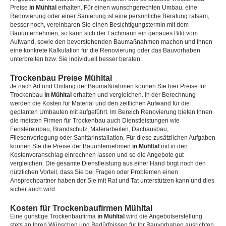
Preise
in Mühltal
erhalten. Für einen wunschgerechten Umbau, eine
Renovierung oder einer Sanierung ist eine persönliche Beratung ratsam,
besser noch, vereinbaren Sie einen Besichtigungstermin mit dem
Bauunternehmen, so kann sich der Fachmann ein genaues Bild vom
Aufwand, sowie den bevorstehenden Baumaßnahmen machen und Ihnen
eine konkrete Kalkulation für die Renovierung oder das Bauvorhaben
unterbreiten bzw. Sie individuell besser beraten.
Trockenbau Preise Mühltal
Je nach Art und Umfang der Baumaßnahmen können Sie hier Preise für
Trockenbau
in Mühltal
erhalten und vergleichen. In der Berechnung
werden die Kosten für Material und den zeitlichen Aufwand für die
geplanten Umbauten mit aufgeführt. Im Bereich Renovierung bieten Ihnen
die meisten Firmen für Trockenbau auch Dienstleistungen wie
Fenstereinbau, Brandschutz, Malerarbeiten, Dachausbau,
Fliesenverlegung oder Sanitärinstallation. Für diese zusätzlichen Aufgaben
können Sie die Preise der Bauunternehmen
in Mühltal
mit in den
Kostenvoranschlag einrechnen lassen und so die Angebote gut
vergleichen. Die gesamte Dienstleistung aus einer Hand birgt noch den
nützlichen Vorteil, dass Sie bei Fragen oder Problemen einen
Ansprechpartner haben der Sie mit Rat und Tat unterstützen kann und dies
sicher auch wird.
Kosten für Trockenbaufirmen Mühltal
Eine günstige Trockenbaufirma
in Mühltal
wird die Angebotserstellung
stets an Ihren Wünschen und Bedürfnissen für Ihr Bauvorhaben ausrichten