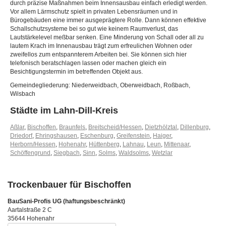
durch präzise Maßnahmen beim Innensausbau einfach erledigt werden.
Vor allem Lärmschutz spielt in privaten Lebensräumen und in
Bürogebäuden eine immer ausgeprägtere Rolle. Dann können effektive
Schallschutzsysteme bei so gut wie keinem Raumverlust, das
Lautstärkelevel meßbar senken. Eine Minderung von Schall oder all zu
lautem Krach im Innenausbau trägt zum erfreulichen Wohnen oder
zweifellos zum entspannterem Arbeiten bei. Sie können sich hier
telefonisch beratschlagen lassen oder machen gleich ein
Besichtigungstermin im betreffenden Objekt aus.
Gemeindegliederung: Niederweidbach, Oberweidbach, Roßbach,
Wilsbach
Städte im Lahn-Dill-Kreis
Aßlar
,
Bischoffen
,
Braunfels
,
Breitscheid/Hessen
,
Dietzhölztal
,
Dillenburg
,
Driedorf
,
Ehringshausen
,
Eschenburg
,
Greifenstein
,
Haiger
,
Herborn/Hessen
,
Hohenahr
,
Hüttenberg
,
Lahnau
,
Leun
,
Mittenaar
,
Schöffengrund
,
Siegbach
,
Sinn
,
Solms
,
Waldsolms
,
Wetzlar
Trockenbauer für Bischoffen
BauSani-Profis UG (haftungsbeschränkt)
Aartalstraße 2 C
35644 Hohenahr