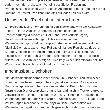
gut vergleichen. Die komplette Dienstleistung aus einer Hand schafft
zudem noch den praktischen Vorteil, dass Sie bei Fragen und
Problematiken ausschließlich nur einen Ansprechpartner haben der Sie mit
Rat und Tat unterstützen kann und dies auf jeden Fall auch wird.
Unkosten für Trockenbauunternehmen
Ein preisgünstiges Unternehmen für den Trockenbau wird die Kalkulation
immer an Ihren Wünschen und Ansprüchen für Ihr eigenes
Trockenbauprojekt ausrichten. Der Einbau von Verkleidungen,
Unterkonstruktionen anbringen, Altlastensanierung und
Wärmedämmungen sind die Hauptaufgaben einer jedweden Baufirma.
Nicht bloß ein ausgezeichneter Ruf und ein langes Register zufriedener
Kunden zeichnet eine fundierte Trockenbaufirma in Bischoffen aus,
stattdessen auch der Einsatz modernster Technik und akurat geschulte
Mitarbeiter. Die Wahl der richtigen Firma trägt wesentlich mit dazu bei, Ihre
Wünsche an Ihrem Haus fachkundig umzusetzen.
Innenausbau Bischoffen
Die Merkmale für modernen Innenausbau in Bischoffen sind inzwischen
optisch und ästhetisch anspruchsvoll gestaltete Räume. Die separate
Raumatmosphäre kann bei dem Innenausbau in Bischoffen durch die
Nutzung von Gipskartonplatten unmittelbar und rasch in Trockenbauweise
verwirklicht werden, der Dachboden wird so zu einem dazugewonnenen
Wohnraumoder aber der Keller wird zur Wellnessoase, alles ist nach Ihren
Vorstellungen machbar. Auch bauphysikalische Erfordernisse wie
Wärmedämmung, Akustikbau, Feuchtigkeitsschutz oder Brandschutz kann