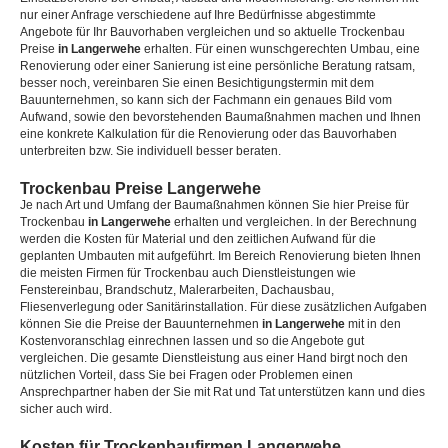
nur einer Anfrage verschiedene auf Ihre Bedürfnisse abgestimmte
Angebote für Ihr Bauvorhaben vergleichen und so aktuelle Trockenbau
Preise
in Langerwehe
erhalten. Für einen wunschgerechten Umbau, eine
Renovierung oder einer Sanierung ist eine persönliche Beratung ratsam,
besser noch, vereinbaren Sie einen Besichtigungstermin mit dem
Bauunternehmen, so kann sich der Fachmann ein genaues Bild vom
Aufwand, sowie den bevorstehenden Baumaßnahmen machen und Ihnen
eine konkrete Kalkulation für die Renovierung oder das Bauvorhaben
unterbreiten bzw. Sie individuell besser beraten.
Trockenbau Preise Langerwehe
Je nach Art und Umfang der Baumaßnahmen können Sie hier Preise für
Trockenbau
in Langerwehe
erhalten und vergleichen. In der Berechnung
werden die Kosten für Material und den zeitlichen Aufwand für die
geplanten Umbauten mit aufgeführt. Im Bereich Renovierung bieten Ihnen
die meisten Firmen für Trockenbau auch Dienstleistungen wie
Fenstereinbau, Brandschutz, Malerarbeiten, Dachausbau,
Fliesenverlegung oder Sanitärinstallation. Für diese zusätzlichen Aufgaben
können Sie die Preise der Bauunternehmen
in Langerwehe
mit in den
Kostenvoranschlag einrechnen lassen und so die Angebote gut
vergleichen. Die gesamte Dienstleistung aus einer Hand birgt noch den
nützlichen Vorteil, dass Sie bei Fragen oder Problemen einen
Ansprechpartner haben der Sie mit Rat und Tat unterstützen kann und dies
sicher auch wird.
Kosten für Trockenbaufirmen Langerwehe