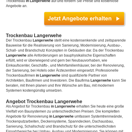
Trockenbau
in Langerwehe
auf und fordern Sie Preise und kostenlose
Angebote an.
Trockenbau Langerwehe
Der Trockenbau
Langerwehe
stellt eine kostensenkende und zeitsparende
Bauweise für die Realisierung von Sanierung, Modernisierung, Ausbau-,
Schall- und Brandschutz Konzepten in Gebäuden dar. Da der Trockenbau
Langerwehe
alle Anforderungen an bauphysikalische Eigenschaften
erfüllt, wird er überwiegend und gern bei Neubauvorhaben, wie
Einkaufscenter, Geschäfts-, und Mehrfamilienhäuser, bei der Renovierung,
der Sanierung, bei Hotels oder Ärztezentren eingesetzt. Professionelle
Trockenbaufirmen
in Langerwehe
sind qualifizierte Partner von
Architekten, Baufirmen und Investoren. Die Baufirma
Langerwehe
kann Sie
beraten, mit Ihnen planen und Ihre Wünsche am Bau, mit modernen
Systemen kostengünstig umsetzen.
Angebot Trockenbau Langerwehe
Als Angebot für Trockenbau
in Langerwehe
erhalten Sie heute eine große
Vielfalt von Bausystemen zu unterschiedlichen Preisen. Die kompletten
Angebote für Renovierung
in Langerwehe
umfassen Systemtrennwände,
Trockenputzarbeiten, Deckensysteme, Spanndecken, Dachausbau,
Sanierung, Schallschutz und Brandschutz für die unterschiedlichsten
Einsatzbereiche bei Umbau, Ausbau und Modernisierung. Sie können mit