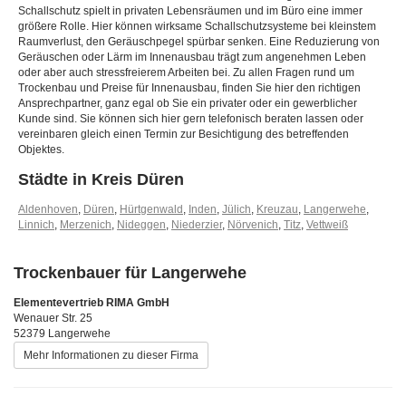
Schallschutz spielt in privaten Lebensräumen und im Büro eine immer
größere Rolle. Hier können wirksame Schallschutzsysteme bei kleinstem
Raumverlust, den Geräuschpegel spürbar senken. Eine Reduzierung von
Geräuschen oder Lärm im Innenausbau trägt zum angenehmen Leben
oder aber auch stressfreierem Arbeiten bei. Zu allen Fragen rund um
Trockenbau und Preise für Innenausbau, finden Sie hier den richtigen
Ansprechpartner, ganz egal ob Sie ein privater oder ein gewerblicher
Kunde sind. Sie können sich hier gern telefonisch beraten lassen oder
vereinbaren gleich einen Termin zur Besichtigung des betreffenden
Objektes.
Städte in Kreis Düren
Aldenhoven
,
Düren
,
Hürtgenwald
,
Inden
,
Jülich
,
Kreuzau
,
Langerwehe
,
Linnich
,
Merzenich
,
Nideggen
,
Niederzier
,
Nörvenich
,
Titz
,
Vettweiß
Trockenbauer für Langerwehe
Elementevertrieb RIMA GmbH
Wenauer Str. 25
52379 Langerwehe
Mehr Informationen zu dieser Firma