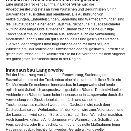
Eine günstige Trockenbaufirma
in Langerwehe
wird die
Angebotserstellung stets an Ihren Wünschen und Bedürfnissen für Ihr
Bauvorhaben ausrichten und orientieren. Die Ausführung von
Verkleidungen, Einbauleistungen, Sanierung und Wärmedämmungen sind
die Hauptaufgaben einer jeden Baufirma. Nicht nur ein ausgezeichneter
Ruf und eine lange Liste zufriedener Kunden zeichnet eine günstige
Trockenbaufirma
in Langerwehe
aus, sondern auch die Verwendung
modernster Technik und ein gut ausgebildetes und geschultes Personal.
Die Wahl der richtigen Firma trägt entscheidend mit dazu bei, Ihre
Wünsche am Bau professionell umzusetzen oder zu gestalten. Fordern Sie
gleich hier Preise an und kalkulieren Sie Ihr Bauvorhaben mit dem Angebot
der günstigsten Trockenbaufirma in der Region.
Innenausbau Langerwehe
Bei der Umsetzung von Umbauten, Renovierung, Sanierung oder
Bauvorhaben nimmt der Trockenbau eine nicht unbeträchtliche Rolle ein.
Die Merkmale für modernen Innenausbau
in Langerwehe
sind heute
optisch und ästhetisch anspruchsvoll gestaltete Räume. Das individuelle
Ambiente von Räumen kann beim Innenausbau
in Langerwehe
durch die
Verwendung von Gipskartonplatten einfach und schnell in
Trockenbauweise realisiert werden, der Dachstuhl wird nach dem
Dachausbau so zur Wohnlandschaft, der Keller wird zum Aktionsraum und
der Lagerraum wird so zum Büro, alles ist nach Ihren Wünschen machbar.
Auch bauphysikalische Anforderungen wie Wärmeschutz, Schallschutz,
Feuchteschutz oder Brandschutz kann durch gezielte Maßnahmen beim
Hausinnenausbau leicht erfüllt werden. Gerade wirkungsvoller