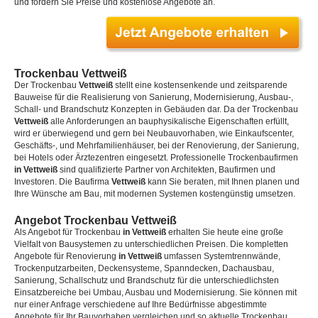
und fordern Sie Preise und kostenlose Angebote an.
Trockenbau Vettweiß
Der Trockenbau
Vettweiß
stellt eine kostensenkende und zeitsparende
Bauweise für die Realisierung von Sanierung, Modernisierung, Ausbau-,
Schall- und Brandschutz Konzepten in Gebäuden dar. Da der Trockenbau
Vettweiß
alle Anforderungen an bauphysikalische Eigenschaften erfüllt,
wird er überwiegend und gern bei Neubauvorhaben, wie Einkaufscenter,
Geschäfts-, und Mehrfamilienhäuser, bei der Renovierung, der Sanierung,
bei Hotels oder Ärztezentren eingesetzt. Professionelle Trockenbaufirmen
in Vettweiß
sind qualifizierte Partner von Architekten, Baufirmen und
Investoren. Die Baufirma
Vettweiß
kann Sie beraten, mit Ihnen planen und
Ihre Wünsche am Bau, mit modernen Systemen kostengünstig umsetzen.
Angebot Trockenbau Vettweiß
Als Angebot für Trockenbau
in Vettweiß
erhalten Sie heute eine große
Vielfalt von Bausystemen zu unterschiedlichen Preisen. Die kompletten
Angebote für Renovierung
in Vettweiß
umfassen Systemtrennwände,
Trockenputzarbeiten, Deckensysteme, Spanndecken, Dachausbau,
Sanierung, Schallschutz und Brandschutz für die unterschiedlichsten
Einsatzbereiche bei Umbau, Ausbau und Modernisierung. Sie können mit
nur einer Anfrage verschiedene auf Ihre Bedürfnisse abgestimmte
Angebote für Ihr Bauvorhaben vergleichen und so aktuelle Trockenbau