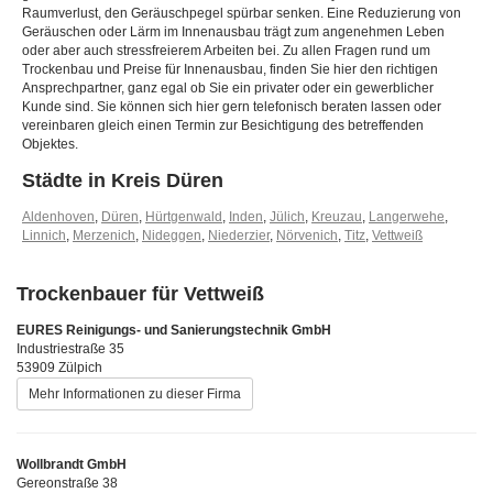
Raumverlust, den Geräuschpegel spürbar senken. Eine Reduzierung von
Geräuschen oder Lärm im Innenausbau trägt zum angenehmen Leben
oder aber auch stressfreierem Arbeiten bei. Zu allen Fragen rund um
Trockenbau und Preise für Innenausbau, finden Sie hier den richtigen
Ansprechpartner, ganz egal ob Sie ein privater oder ein gewerblicher
Kunde sind. Sie können sich hier gern telefonisch beraten lassen oder
vereinbaren gleich einen Termin zur Besichtigung des betreffenden
Objektes.
Städte in Kreis Düren
Aldenhoven
,
Düren
,
Hürtgenwald
,
Inden
,
Jülich
,
Kreuzau
,
Langerwehe
,
Linnich
,
Merzenich
,
Nideggen
,
Niederzier
,
Nörvenich
,
Titz
,
Vettweiß
Trockenbauer für Vettweiß
EURES Reinigungs- und Sanierungstechnik GmbH
Industriestraße 35
53909 Zülpich
Mehr Informationen zu dieser Firma
Wollbrandt GmbH
Gereonstraße 38