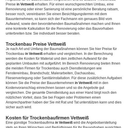
Preise
in Vettweiß
erhalten. Für einen wunschgerechten Umbau, eine
Renovierung oder einer Sanierung ist eine persönliche Beratung ratsam,
besser noch, vereinbaren Sie einen Besichtigungstermin mit dem
Bauunternehmen, so kann sich der Fachmann ein genaues Bild vom
Aufwand, sowie den bevorstehenden Baumaßnahmen machen und Ihnen
eine konkrete Kalkulation für die Renovierung oder das Bauvorhaben
unterbreiten bzw. Sie individuell besser beraten.
Trockenbau Preise Vettweiß
Je nach Art und Umfang der Baumaßnahmen können Sie hier Preise für
Trockenbau
in Vettweiß
erhalten und vergleichen. In der Berechnung
werden die Kosten für Material und den zeitlichen Aufwand für die
geplanten Umbauten mit aufgeführt. Im Bereich Renovierung bieten Ihnen
die meisten Firmen für Trockenbau auch Dienstleistungen wie
Fenstereinbau, Brandschutz, Malerarbeiten, Dachausbau,
Fliesenverlegung oder Sanitärinstallation. Für diese zusätzlichen Aufgaben
können Sie die Preise der Bauunternehmen
in Vettweiß
mit in den
Kostenvoranschlag einrechnen lassen und so die Angebote gut
vergleichen. Die gesamte Dienstleistung aus einer Hand birgt noch den
nützlichen Vorteil, dass Sie bei Fragen oder Problemen einen
Ansprechpartner haben der Sie mit Rat und Tat unterstützen kann und dies
sicher auch wird.
Kosten für Trockenbaufirmen Vettweiß
Eine günstige Trockenbaufirma
in Vettweiß
wird die Angebotserstellung
stets an Ihren Wünschen und Bedürfnissen für Ihr Bauvorhaben ausrichten