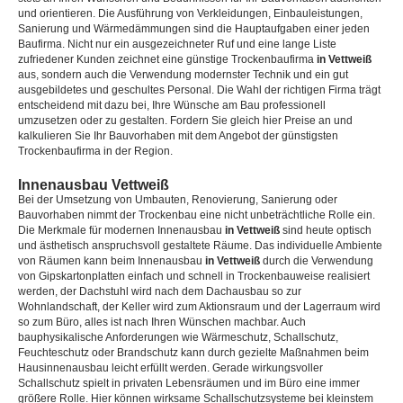
und orientieren. Die Ausführung von Verkleidungen, Einbauleistungen,
Sanierung und Wärmedämmungen sind die Hauptaufgaben einer jeden
Baufirma. Nicht nur ein ausgezeichneter Ruf und eine lange Liste
zufriedener Kunden zeichnet eine günstige Trockenbaufirma
in Vettweiß
aus, sondern auch die Verwendung modernster Technik und ein gut
ausgebildetes und geschultes Personal. Die Wahl der richtigen Firma trägt
entscheidend mit dazu bei, Ihre Wünsche am Bau professionell
umzusetzen oder zu gestalten. Fordern Sie gleich hier Preise an und
kalkulieren Sie Ihr Bauvorhaben mit dem Angebot der günstigsten
Trockenbaufirma in der Region.
Innenausbau Vettweiß
Bei der Umsetzung von Umbauten, Renovierung, Sanierung oder
Bauvorhaben nimmt der Trockenbau eine nicht unbeträchtliche Rolle ein.
Die Merkmale für modernen Innenausbau
in Vettweiß
sind heute optisch
und ästhetisch anspruchsvoll gestaltete Räume. Das individuelle Ambiente
von Räumen kann beim Innenausbau
in Vettweiß
durch die Verwendung
von Gipskartonplatten einfach und schnell in Trockenbauweise realisiert
werden, der Dachstuhl wird nach dem Dachausbau so zur
Wohnlandschaft, der Keller wird zum Aktionsraum und der Lagerraum wird
so zum Büro, alles ist nach Ihren Wünschen machbar. Auch
bauphysikalische Anforderungen wie Wärmeschutz, Schallschutz,
Feuchteschutz oder Brandschutz kann durch gezielte Maßnahmen beim
Hausinnenausbau leicht erfüllt werden. Gerade wirkungsvoller
Schallschutz spielt in privaten Lebensräumen und im Büro eine immer
größere Rolle. Hier können wirksame Schallschutzsysteme bei kleinstem