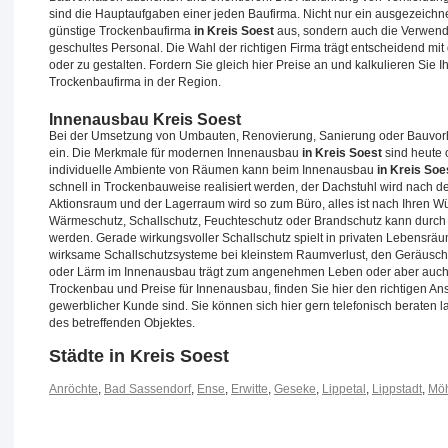
sind die Hauptaufgaben einer jeden Baufirma. Nicht nur ein ausgezeichne
günstige Trockenbaufirma
in Kreis Soest
aus, sondern auch die Verwend
geschultes Personal. Die Wahl der richtigen Firma trägt entscheidend mi
oder zu gestalten. Fordern Sie gleich hier Preise an und kalkulieren Sie
Trockenbaufirma in der Region.
Innenausbau Kreis Soest
Bei der Umsetzung von Umbauten, Renovierung, Sanierung oder Bauvorha
ein. Die Merkmale für modernen Innenausbau
in Kreis Soest
sind heute 
individuelle Ambiente von Räumen kann beim Innenausbau
in Kreis Soe
schnell in Trockenbauweise realisiert werden, der Dachstuhl wird nach 
Aktionsraum und der Lagerraum wird so zum Büro, alles ist nach Ihren
Wärmeschutz, Schallschutz, Feuchteschutz oder Brandschutz kann durch
werden. Gerade wirkungsvoller Schallschutz spielt in privaten Lebensrä
wirksame Schallschutzsysteme bei kleinstem Raumverlust, den Geräusc
oder Lärm im Innenausbau trägt zum angenehmen Leben oder aber auch st
Trockenbau und Preise für Innenausbau, finden Sie hier den richtigen Ans
gewerblicher Kunde sind. Sie können sich hier gern telefonisch beraten 
des betreffenden Objektes.
Städte in Kreis Soest
Anröchte
,
Bad Sassendorf
,
Ense
,
Erwitte
,
Geseke
,
Lippetal
,
Lippstadt
,
Mö