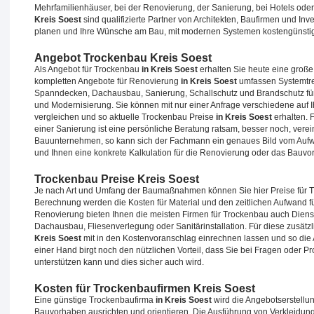
Mehrfamilienhäuser, bei der Renovierung, der Sanierung, bei Hotels oder
Kreis Soest
sind qualifizierte Partner von Architekten, Baufirmen und In
planen und Ihre Wünsche am Bau, mit modernen Systemen kostengünsti
Angebot Trockenbau Kreis Soest
Als Angebot für Trockenbau
in Kreis Soest
erhalten Sie heute eine große
kompletten Angebote für Renovierung
in Kreis Soest
umfassen Systemtre
Spanndecken, Dachausbau, Sanierung, Schallschutz und Brandschutz für
und Modernisierung. Sie können mit nur einer Anfrage verschiedene auf 
vergleichen und so aktuelle Trockenbau Preise
in Kreis Soest
erhalten. 
einer Sanierung ist eine persönliche Beratung ratsam, besser noch, vere
Bauunternehmen, so kann sich der Fachmann ein genaues Bild vom A
und Ihnen eine konkrete Kalkulation für die Renovierung oder das Bauvor
Trockenbau Preise Kreis Soest
Je nach Art und Umfang der Baumaßnahmen können Sie hier Preise für
Berechnung werden die Kosten für Material und den zeitlichen Aufwand fü
Renovierung bieten Ihnen die meisten Firmen für Trockenbau auch Dienst
Dachausbau, Fliesenverlegung oder Sanitärinstallation. Für diese zusä
Kreis Soest
mit in den Kostenvoranschlag einrechnen lassen und so die 
einer Hand birgt noch den nützlichen Vorteil, dass Sie bei Fragen oder 
unterstützen kann und dies sicher auch wird.
Kosten für Trockenbaufirmen Kreis Soest
Eine günstige Trockenbaufirma
in Kreis Soest
wird die Angebotserstellun
Bauvorhaben ausrichten und orientieren. Die Ausführung von Verklei