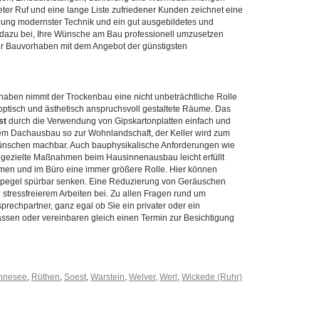
ter Ruf und eine lange Liste zufriedener Kunden zeichnet eine
ung modernster Technik und ein gut ausgebildetes und
t dazu bei, Ihre Wünsche am Bau professionell umzusetzen
 Ihr Bauvorhaben mit dem Angebot der günstigsten
ben nimmt der Trockenbau eine nicht unbeträchtliche Rolle
optisch und ästhetisch anspruchsvoll gestaltete Räume. Das
st
durch die Verwendung von Gipskartonplatten einfach und
dem Dachausbau so zur Wohnlandschaft, der Keller wird zum
 Wünschen machbar. Auch bauphysikalische Anforderungen wie
 gezielte Maßnahmen beim Hausinnenausbau leicht erfüllt
umen und im Büro eine immer größere Rolle. Hier können
hpegel spürbar senken. Eine Reduzierung von Geräuschen
ressfreierem Arbeiten bei. Zu allen Fragen rund um
prechpartner, ganz egal ob Sie ein privater oder ein
lassen oder vereinbaren gleich einen Termin zur Besichtigung
hnesee
,
Rüthen
,
Soest
,
Warstein
,
Welver
,
Werl
,
Wickede (Ruhr)