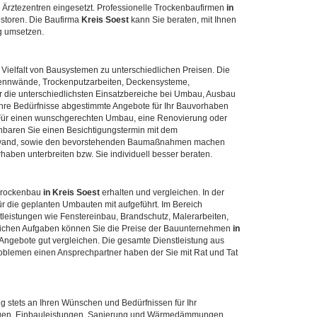
 Ärztezentren eingesetzt. Professionelle Trockenbaufirmen
in
vestoren. Die Baufirma
Kreis Soest
kann Sie beraten, mit Ihnen
g umsetzen.
 Vielfalt von Bausystemen zu unterschiedlichen Preisen. Die
nnwände, Trockenputzarbeiten, Deckensysteme,
 die unterschiedlichsten Einsatzbereiche bei Umbau, Ausbau
Ihre Bedürfnisse abgestimmte Angebote für Ihr Bauvorhaben
Für einen wunschgerechten Umbau, eine Renovierung oder
inbaren Sie einen Besichtigungstermin mit dem
ufwand, sowie den bevorstehenden Baumaßnahmen machen
haben unterbreiten bzw. Sie individuell besser beraten.
 Trockenbau
in Kreis Soest
erhalten und vergleichen. In der
r die geplanten Umbauten mit aufgeführt. Im Bereich
leistungen wie Fenstereinbau, Brandschutz, Malerarbeiten,
tzlichen Aufgaben können Sie die Preise der Bauunternehmen
in
Angebote gut vergleichen. Die gesamte Dienstleistung aus
Problemen einen Ansprechpartner haben der Sie mit Rat und Tat
g stets an Ihren Wünschen und Bedürfnissen für Ihr
dungen, Einbauleistungen, Sanierung und Wärmedämmungen