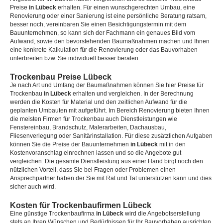
Preise
in Lübeck
erhalten. Für einen wunschgerechten Umbau, eine
Renovierung oder einer Sanierung ist eine persönliche Beratung ratsam,
besser noch, vereinbaren Sie einen Besichtigungstermin mit dem
Bauunternehmen, so kann sich der Fachmann ein genaues Bild vom
Aufwand, sowie den bevorstehenden Baumaßnahmen machen und Ihnen
eine konkrete Kalkulation für die Renovierung oder das Bauvorhaben
unterbreiten bzw. Sie individuell besser beraten.
Trockenbau Preise Lübeck
Je nach Art und Umfang der Baumaßnahmen können Sie hier Preise für
Trockenbau
in Lübeck
erhalten und vergleichen. In der Berechnung
werden die Kosten für Material und den zeitlichen Aufwand für die
geplanten Umbauten mit aufgeführt. Im Bereich Renovierung bieten Ihnen
die meisten Firmen für Trockenbau auch Dienstleistungen wie
Fenstereinbau, Brandschutz, Malerarbeiten, Dachausbau,
Fliesenverlegung oder Sanitärinstallation. Für diese zusätzlichen Aufgaben
können Sie die Preise der Bauunternehmen
in Lübeck
mit in den
Kostenvoranschlag einrechnen lassen und so die Angebote gut
vergleichen. Die gesamte Dienstleistung aus einer Hand birgt noch den
nützlichen Vorteil, dass Sie bei Fragen oder Problemen einen
Ansprechpartner haben der Sie mit Rat und Tat unterstützen kann und dies
sicher auch wird.
Kosten für Trockenbaufirmen Lübeck
Eine günstige Trockenbaufirma
in Lübeck
wird die Angebotserstellung
stets an Ihren Wünschen und Bedürfnissen für Ihr Bauvorhaben ausrichten