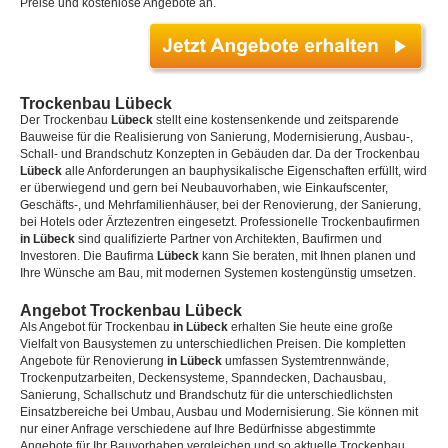
Preise und kostenlose Angebote an.
Trockenbau Lübeck
Der Trockenbau
Lübeck
stellt eine kostensenkende und zeitsparende
Bauweise für die Realisierung von Sanierung, Modernisierung, Ausbau-,
Schall- und Brandschutz Konzepten in Gebäuden dar. Da der Trockenbau
Lübeck
alle Anforderungen an bauphysikalische Eigenschaften erfüllt, wird
er überwiegend und gern bei Neubauvorhaben, wie Einkaufscenter,
Geschäfts-, und Mehrfamilienhäuser, bei der Renovierung, der Sanierung,
bei Hotels oder Ärztezentren eingesetzt. Professionelle Trockenbaufirmen
in Lübeck
sind qualifizierte Partner von Architekten, Baufirmen und
Investoren. Die Baufirma
Lübeck
kann Sie beraten, mit Ihnen planen und
Ihre Wünsche am Bau, mit modernen Systemen kostengünstig umsetzen.
Angebot Trockenbau Lübeck
Als Angebot für Trockenbau
in Lübeck
erhalten Sie heute eine große
Vielfalt von Bausystemen zu unterschiedlichen Preisen. Die kompletten
Angebote für Renovierung
in Lübeck
umfassen Systemtrennwände,
Trockenputzarbeiten, Deckensysteme, Spanndecken, Dachausbau,
Sanierung, Schallschutz und Brandschutz für die unterschiedlichsten
Einsatzbereiche bei Umbau, Ausbau und Modernisierung. Sie können mit
nur einer Anfrage verschiedene auf Ihre Bedürfnisse abgestimmte
Angebote für Ihr Bauvorhaben vergleichen und so aktuelle Trockenbau