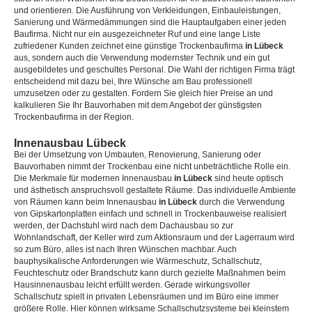
und orientieren. Die Ausführung von Verkleidungen, Einbauleistungen,
Sanierung und Wärmedämmungen sind die Hauptaufgaben einer jeden
Baufirma. Nicht nur ein ausgezeichneter Ruf und eine lange Liste
zufriedener Kunden zeichnet eine günstige Trockenbaufirma
in Lübeck
aus, sondern auch die Verwendung modernster Technik und ein gut
ausgebildetes und geschultes Personal. Die Wahl der richtigen Firma trägt
entscheidend mit dazu bei, Ihre Wünsche am Bau professionell
umzusetzen oder zu gestalten. Fordern Sie gleich hier Preise an und
kalkulieren Sie Ihr Bauvorhaben mit dem Angebot der günstigsten
Trockenbaufirma in der Region.
Innenausbau Lübeck
Bei der Umsetzung von Umbauten, Renovierung, Sanierung oder
Bauvorhaben nimmt der Trockenbau eine nicht unbeträchtliche Rolle ein.
Die Merkmale für modernen Innenausbau
in Lübeck
sind heute optisch
und ästhetisch anspruchsvoll gestaltete Räume. Das individuelle Ambiente
von Räumen kann beim Innenausbau
in Lübeck
durch die Verwendung
von Gipskartonplatten einfach und schnell in Trockenbauweise realisiert
werden, der Dachstuhl wird nach dem Dachausbau so zur
Wohnlandschaft, der Keller wird zum Aktionsraum und der Lagerraum wird
so zum Büro, alles ist nach Ihren Wünschen machbar. Auch
bauphysikalische Anforderungen wie Wärmeschutz, Schallschutz,
Feuchteschutz oder Brandschutz kann durch gezielte Maßnahmen beim
Hausinnenausbau leicht erfüllt werden. Gerade wirkungsvoller
Schallschutz spielt in privaten Lebensräumen und im Büro eine immer
größere Rolle. Hier können wirksame Schallschutzsysteme bei kleinstem