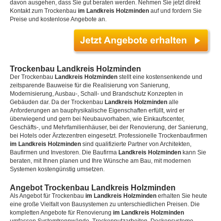
davon ausgehen, dass Sie gut beraten werden. Nehmen Sie jetzt direkt
Kontakt zum Trockenbau
im Landkreis Holzminden
auf und fordern Sie
Preise und kostenlose Angebote an.
Trockenbau Landkreis Holzminden
Der Trockenbau
Landkreis Holzminden
stellt eine kostensenkende und
zeitsparende Bauweise für die Realisierung von Sanierung,
Modernisierung, Ausbau-, Schall- und Brandschutz Konzepten in
Gebäuden dar. Da der Trockenbau
Landkreis Holzminden
alle
Anforderungen an bauphysikalische Eigenschaften erfüllt, wird er
überwiegend und gern bei Neubauvorhaben, wie Einkaufscenter,
Geschäfts-, und Mehrfamilienhäuser, bei der Renovierung, der Sanierung,
bei Hotels oder Ärztezentren eingesetzt. Professionelle Trockenbaufirmen
im Landkreis Holzminden
sind qualifizierte Partner von Architekten,
Baufirmen und Investoren. Die Baufirma
Landkreis Holzminden
kann Sie
beraten, mit Ihnen planen und Ihre Wünsche am Bau, mit modernen
Systemen kostengünstig umsetzen.
Angebot Trockenbau Landkreis Holzminden
Als Angebot für Trockenbau
im Landkreis Holzminden
erhalten Sie heute
eine große Vielfalt von Bausystemen zu unterschiedlichen Preisen. Die
kompletten Angebote für Renovierung
im Landkreis Holzminden