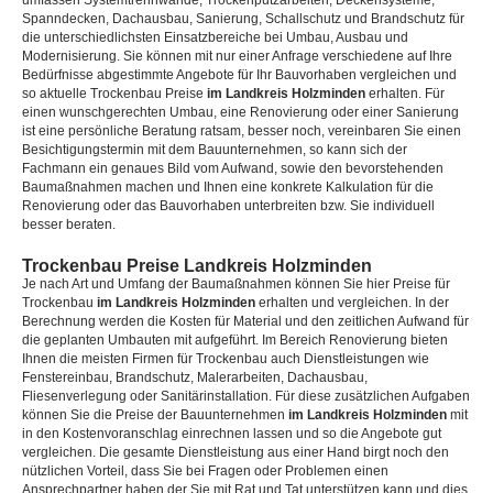
umfassen Systemtrennwände, Trockenputzarbeiten, Deckensysteme,
Spanndecken, Dachausbau, Sanierung, Schallschutz und Brandschutz für
die unterschiedlichsten Einsatzbereiche bei Umbau, Ausbau und
Modernisierung. Sie können mit nur einer Anfrage verschiedene auf Ihre
Bedürfnisse abgestimmte Angebote für Ihr Bauvorhaben vergleichen und
so aktuelle Trockenbau Preise
im Landkreis Holzminden
erhalten. Für
einen wunschgerechten Umbau, eine Renovierung oder einer Sanierung
ist eine persönliche Beratung ratsam, besser noch, vereinbaren Sie einen
Besichtigungstermin mit dem Bauunternehmen, so kann sich der
Fachmann ein genaues Bild vom Aufwand, sowie den bevorstehenden
Baumaßnahmen machen und Ihnen eine konkrete Kalkulation für die
Renovierung oder das Bauvorhaben unterbreiten bzw. Sie individuell
besser beraten.
Trockenbau Preise Landkreis Holzminden
Je nach Art und Umfang der Baumaßnahmen können Sie hier Preise für
Trockenbau
im Landkreis Holzminden
erhalten und vergleichen. In der
Berechnung werden die Kosten für Material und den zeitlichen Aufwand für
die geplanten Umbauten mit aufgeführt. Im Bereich Renovierung bieten
Ihnen die meisten Firmen für Trockenbau auch Dienstleistungen wie
Fenstereinbau, Brandschutz, Malerarbeiten, Dachausbau,
Fliesenverlegung oder Sanitärinstallation. Für diese zusätzlichen Aufgaben
können Sie die Preise der Bauunternehmen
im Landkreis Holzminden
mit
in den Kostenvoranschlag einrechnen lassen und so die Angebote gut
vergleichen. Die gesamte Dienstleistung aus einer Hand birgt noch den
nützlichen Vorteil, dass Sie bei Fragen oder Problemen einen
Ansprechpartner haben der Sie mit Rat und Tat unterstützen kann und dies