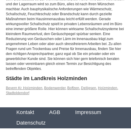
und der Lagerraum wird so zum Büro, alles ist nach Ihren Wünschen
machbar. Auch bauphysikalische Anforderungen wie Wärmeschutz,
Schallschutz, Feuchteschutz oder Brandschutz kann durch gezielte
Maßnahmen beim Hausinnenausbau leicht erfüllt werden. Gerade
wirkungsvoller Schallschutz spielt in privaten Lebensräumen und im Büro
eine immer größere Rolle. Hier können wirksame Schallschutzsysteme bei
kleinstem Raumverlust, den Geräuschpegel spürbar senken. Eine
Reduzierung von Geräuschen oder Lärm im Innenausbau trägt zum
angenehmen Leben oder aber auch stressfreierem Arbeiten bei. Zu allen
Fragen rund um Trockenbau und Preise für Innenausbau, finden Sie hier
den richtigen Ansprechpartner, ganz egal ob Sie ein privater oder ein
gewerblicher Kunde sind. Sie können sich hier gern telefonisch beraten
lassen oder vereinbaren gleich einen Termin zur Besichtigung des
betreffenden Objektes.
Städte im Landkreis Holzminden
Bevern Kr. Holzminden
,
Bodenwerder
,
Boffzen
,
Delligsen
,
Holzminden
,
Stadtoldendorf
Kontakt
AGB
Impressum
Datenschutz