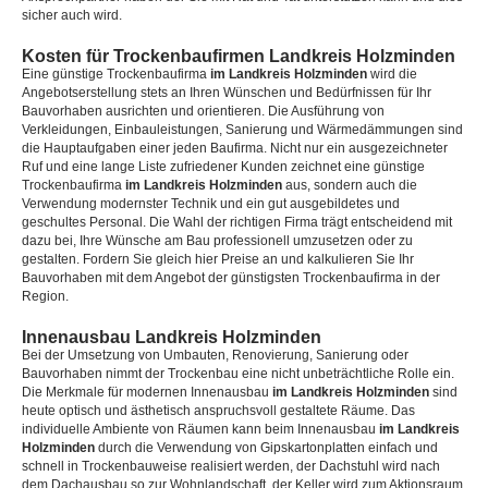
sicher auch wird.
Kosten für Trockenbaufirmen Landkreis Holzminden
Eine günstige Trockenbaufirma
im Landkreis Holzminden
wird die
Angebotserstellung stets an Ihren Wünschen und Bedürfnissen für Ihr
Bauvorhaben ausrichten und orientieren. Die Ausführung von
Verkleidungen, Einbauleistungen, Sanierung und Wärmedämmungen sind
die Hauptaufgaben einer jeden Baufirma. Nicht nur ein ausgezeichneter
Ruf und eine lange Liste zufriedener Kunden zeichnet eine günstige
Trockenbaufirma
im Landkreis Holzminden
aus, sondern auch die
Verwendung modernster Technik und ein gut ausgebildetes und
geschultes Personal. Die Wahl der richtigen Firma trägt entscheidend mit
dazu bei, Ihre Wünsche am Bau professionell umzusetzen oder zu
gestalten. Fordern Sie gleich hier Preise an und kalkulieren Sie Ihr
Bauvorhaben mit dem Angebot der günstigsten Trockenbaufirma in der
Region.
Innenausbau Landkreis Holzminden
Bei der Umsetzung von Umbauten, Renovierung, Sanierung oder
Bauvorhaben nimmt der Trockenbau eine nicht unbeträchtliche Rolle ein.
Die Merkmale für modernen Innenausbau
im Landkreis Holzminden
sind
heute optisch und ästhetisch anspruchsvoll gestaltete Räume. Das
individuelle Ambiente von Räumen kann beim Innenausbau
im Landkreis
Holzminden
durch die Verwendung von Gipskartonplatten einfach und
schnell in Trockenbauweise realisiert werden, der Dachstuhl wird nach
dem Dachausbau so zur Wohnlandschaft, der Keller wird zum Aktionsraum